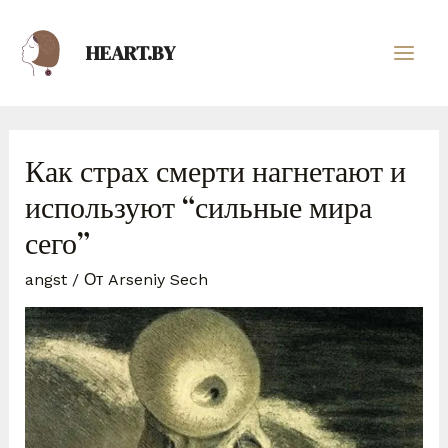
HEART.BY
Как страх смерти нагнетают и
используют “сильные мира
сего”
angst
/ От
Arseniy Sech