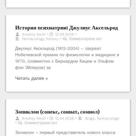
История психиатрии: Джулиус Аксельрод
Arseniy Sech
•
12.04.2026
•
farmacology
,
history
•
Комментариев нет
Джулиус Аксельрод (1912-2004) – лауреат
Нобелевской премии по физиологии и медицине в
1970, (совместно с Бернардом Кацем и Ульфом
фон Эйлером) за
Читать далее »
Зопиклон (сонекс, соннат, сомнол)
Arseniy Sech
•
12.04.2026
•
drugs
,
farmacology
•
Комментариев нет
Зопиклон – первый представитель нового класса