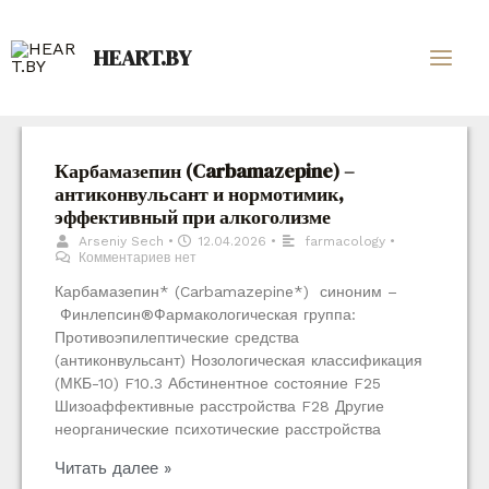
HEART.BY
Карбамазепин (Carbamazepine) –
антиконвульсант и нормотимик,
эффективный при алкоголизме
Arseniy Sech
•
12.04.2026
•
farmacology
•
Комментариев нет
Карбамазепин* (Carbamazepine*) синоним –
Финлепсин®Фармакологическая группа:
Противоэпилептические средства
(антиконвульсант) Нозологическая классификация
(МКБ-10) F10.3 Абстинентное состояние F25
Шизоаффективные расстройства F28 Другие
неорганические психотические расстройства
Читать далее »