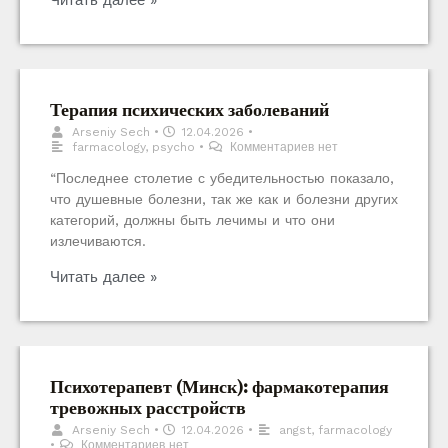
Читать далее »
Терапия психических заболеваний
Arseniy Sech
•
12.04.2026
•
farmacology
,
psycho
•
Комментариев нет
“Последнее столетие с убедительностью показало,
что душевные болезни, так же как и болезни других
категорий, должны быть лечимы и что они
излечиваются.
Читать далее »
Психотерапевт (Минск): фармакотерапия
тревожных расстройств
Arseniy Sech
•
12.04.2026
•
angst
,
farmacology
•
Комментариев нет