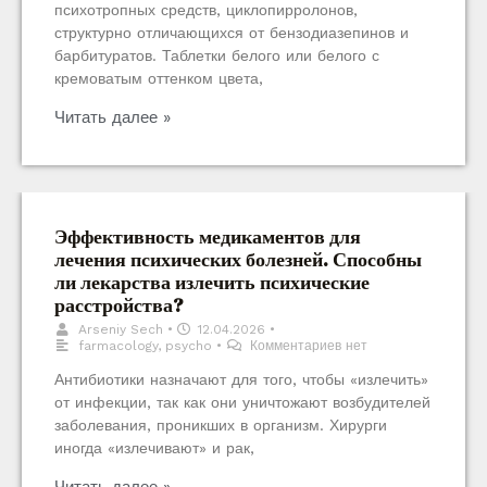
психотропных средств, циклопирролонов,
структурно отличающихся от бензодиазепинов и
барбитуратов. Таблетки белого или белого с
кремоватым оттенком цвета,
Читать далее »
Эффективность медикаментов для
лечения психических болезней. Способны
ли лекарства излечить психические
расстройства?
Arseniy Sech
•
12.04.2026
•
farmacology
,
psycho
•
Комментариев нет
Антибиотики назначают для того, чтобы «излечить»
от инфекции, так как они уничтожают возбудителей
заболевания, проникших в организм. Хирурги
иногда «излечивают» и рак,