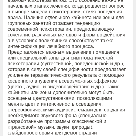
врачом-психотерапевтом. Это особенно важно на
начальных этапах лечения, когда решается вопрос
в выборе модели психотерапии, стиля поведения
врача. Наличие отдельного кабинета или зоны для
групповых занятий отражает тенденцию
современной психотерапии, предполагающую
сочетание различных методов и форм воздействия,
а в условиях поликлиники способствует также
интенсификации лечебного процесса.
Представляется важным выделение помещения
или специальной зоны для симптоматической
психотерапии (суггестивной, поведенческой и др.),
которая в силу своей специфичности предполагает
усиление терапевтического результата с помощью
косвенного внушения всевозможных эффектов
(цвето-, аудио- и видеовоздействие и др.). Такие
кабинеты или зоны дополнительно могут быть
оснащены цветоустановками, позволяющими
менять цвет и интенсивность освещения,
стереофоническими аудиосистемами для создания
необходимого звукового фона (специально
разработанные программы классической и
«трансовой» музыки, звуки природы),
слайдопроекторами для демонстрации