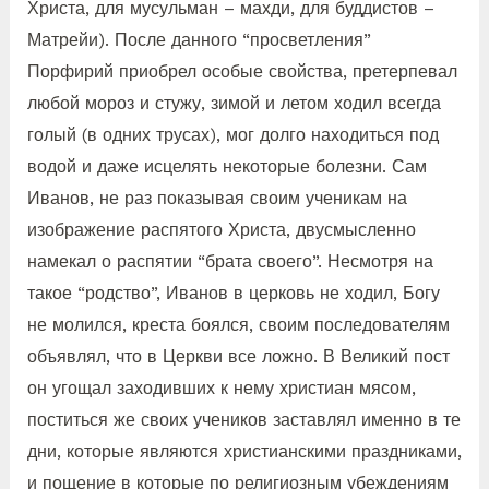
Христа, для мусульман – махди, для буддистов –
Матрейи). После данного “просветления”
Порфирий приобрел особые свойства, претерпевал
любой мороз и стужу, зимой и летом ходил всегда
голый (в одних трусах), мог долго находиться под
водой и даже исцелять некоторые болезни. Сам
Иванов, не раз показывая своим ученикам на
изображение распятого Христа, двусмысленно
намекал о распятии “брата своего”. Несмотря на
такое “родство”, Иванов в церковь не ходил, Богу
не молился, креста боялся, своим последователям
объявлял, что в Церкви все ложно. В Великий пост
он угощал заходивших к нему христиан мясом,
поститься же своих учеников заставлял именно в те
дни, которые являются христианскими праздниками,
и пощение в которые по религиозным убеждениям