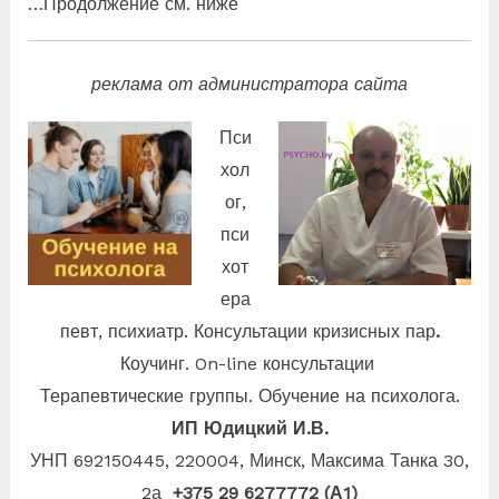
…Продолжение см. ниже
реклама от администратора сайта
Пси
хол
ог,
пси
хот
ера
певт, психиатр. Консультации кризисных пар
.
Коучинг. On-line консультации
Терапевтические группы. Обучение на психолога.
ИП Юдицкий И.В.
УНП 692150445, 220004, Минск, Максима
Танка 30,
2а
+375 29 6277772 (А1)