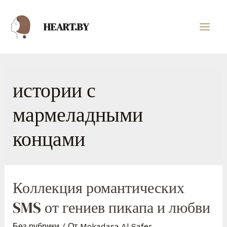
HEART.BY
истории с
мармеладными
концами
Коллекция романтических
SMS от гениев пикапа и любви
Без рубрики
/ От
Mokadasa Al Safer