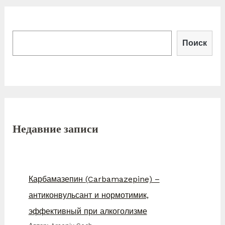
НУЖНА
ЭТА
«ИНДИЙСКАЯ
ГИМНАСТИКА»?
П
Поиск
А.
Сидерский
о
и
с
к
Недавние записи
Карбамазепин (Carbamazepine) –
антиконвульсант и нормотимик,
эффективный при алкоголизме