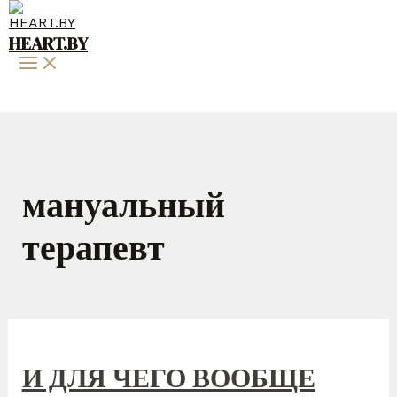
Перейти
к
HEART.BY
содержимому
Main
Menu
мануальный
терапевт
И ДЛЯ ЧЕГО ВООБЩЕ