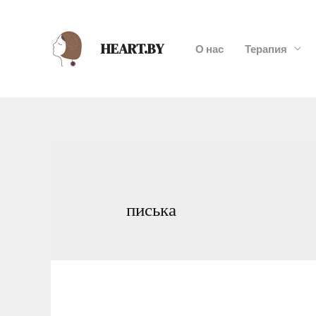
HEART.BY
О нас
Терапия
писька