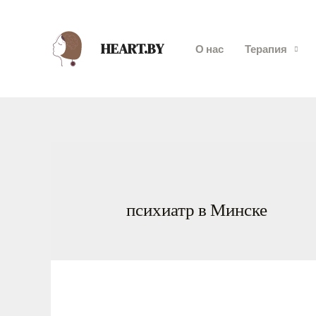
HEART.BY
О нас
Терапия
психиатр в Минске