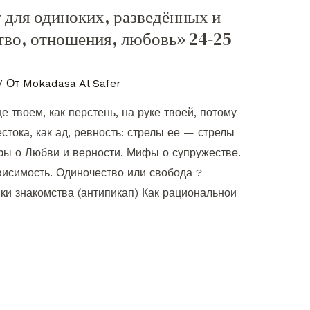
 для одиноких, разведённых и
тво, отношения, любовь» 24-25
/ От
Mokadasa Al Safer
е твоем, как перстень, на руке твоей, потому
естока, как ад, ревность: стрелы ее — стрелы
ы о Любви и верности. Мифы о супружестве.
висимость. Одиночество или свобода ?
ки знакомства (антипикап) Как рациональнои