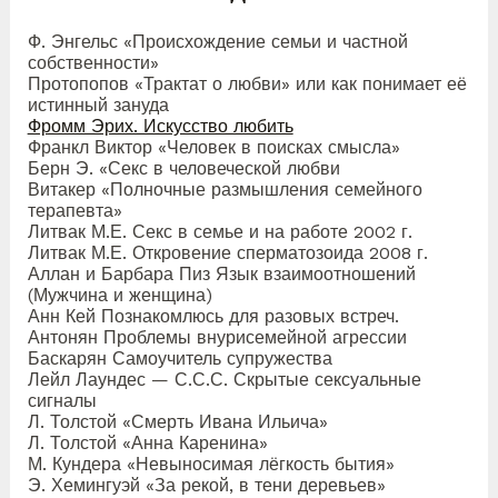
Ф. Энгельс «Происхождение семьи и частной
собственности»
Протопопов «Трактат о любви» или как понимает её
истинный зануда
Фромм Эрих. Искусство любить
Франкл Виктор «Человек в поисках смысла»
Берн Э. «Секс в человеческой любви
Витакер «Полночные размышления семейного
терапевта»
Литвак М.Е. Секс в семье и на работе 2002 г.
Литвак М.Е. Откровение сперматозоида 2008 г.
Аллан и Барбара Пиз Язык взаимоотношений
(Мужчина и женщина)
Анн Кей Познакомлюсь для разовых встреч.
Антонян Проблемы внурисемейной агрессии
Баскарян Самоучитель супружества
Лейл Лаундес — С.С.С. Скрытые сексуальные
сигналы
Л. Толстой «Смерть Ивана Ильича»
Л. Толстой «Анна Каренина»
М. Кундера «Невыносимая лёгкость бытия»
Э. Хемингуэй «За рекой, в тени деревьев»