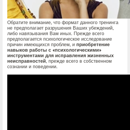
Обратите внимание, что формат данного тренинга
не предполагает разрушения Ваших убеждений,
либо навязывания Вам иных. Прежде всего
предполагается психологическое исследование
причин имеющихся проблем, и
приобретение
навыков работы с «психологическими»
инструментами для исправления жизненных
неисправностей
, прежде всего в собственном
сознании и поведении.