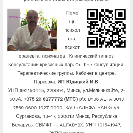
Помо
щь
психол
ога,
психот
ерапевта, психиатра . Клинический гипноз.
Консультации кризисных пар
.
On-line консультации
Терапевтические группы. Кабинет в центре.
Парковка.
ИП Юдицкий И.В.
УНП 692150445, 220004, Минск,
ул.Мельникайте, 2-
503А,
+375 29 6277772 (МТС)
р\с BY36 ALFA 3013
2569 0600 1027 0000, ЗАО «АЛЬФА-БАНК» ул.
Сурганова, 43-47, 220013 Минск, Республика
Беларусь. СВИФТ — ALFABY2X, УНП 101541947,